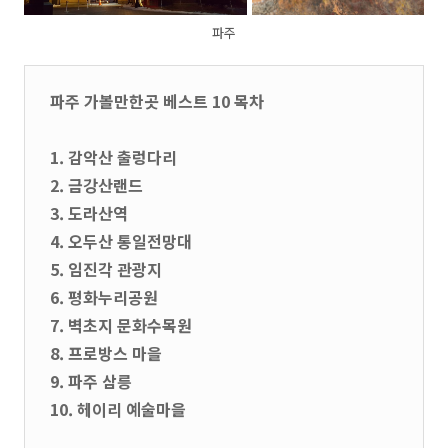
파주
파주 가볼만한곳 베스트 10 목차
1. 감악산 출렁다리
2. 금강산랜드
3. 도라산역
4. 오두산 통일전망대
5. 임진각 관광지
6. 평화누리공원
7. 벽초지 문화수목원
8. 프로방스 마을
9. 파주 삼릉
10. 헤이리 예술마을