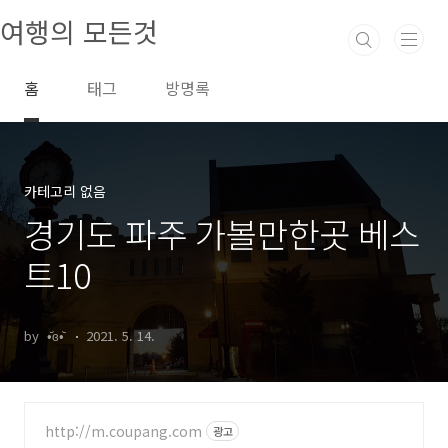
본문 바로가기
여행의 모든것
홈
태그
방명록
카테고리 없음
경기도 파주 가볼만한곳 베스
트10
by •᷄ɞ•᷅
2021. 5. 14.
http://m.coupang.com
광고