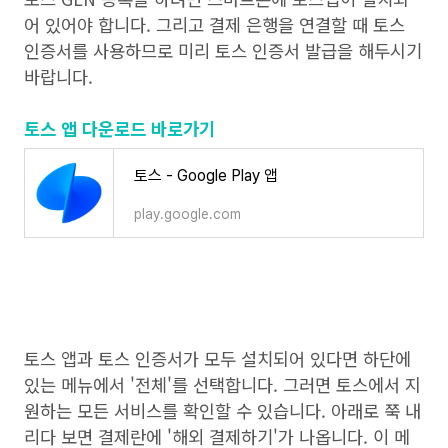
어 있어야 합니다. 그리고 결제 은행을 연결할 때 토스
인증서를 사용하므로 미리 토스 인증서 발급을 해두시기
바랍니다.
토스 앱 다운로드 바로가기
토스 - Google Play 앱
play.google.com
토스 앱과 토스 인증서가 모두 설치되어 있다면 하단에
있는 메뉴에서 '전체'를 선택합니다. 그러면 토스에서 지
원하는 모든 서비스를 확인할 수 있습니다. 아래로 쭉 내
리다 보면 결제란에 '해외 결제하기'가 나옵니다. 이 메