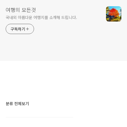
여행의 모든것
국내외 아름다운 여행지를 소개해 드립니다.
구독하기
분류 전체보기