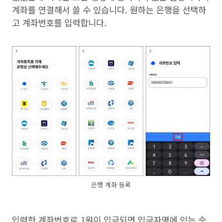
계좌를 연결해서 쓸 수 있습니다. 원하는 은행을 선택하
고 계좌번호를 입력합니다.
은행 계좌 등록
입력한 계좌번호로 1원이 입금되면 입금자명에 있는 숫