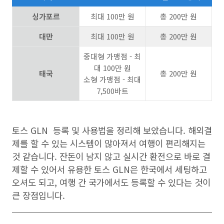
싱가포르
최대 100만 원
총 200만 원
대만
최대 100만 원
총 200만 원
중대형 가맹점 - 최
대 100만 원
태국
총 200만 원
소형 가맹점 - 최대
7,500바트
토스 GLN 등록 및 사용법을 정리해 보았습니다. 해외결
제를 할 수 있는 시스템이 많아져서 여행이 편리해지는
것 같습니다. 잔돈이 남지 않고 실시간 환전으로 바로 결
제할 수 있어서 유용한 토스 GLN은 한국에서 세팅하고
오셔도 되고, 여행 간 국가에서도 등록할 수 있다는 것이
큰 장점입니다.