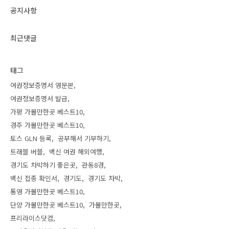
공지사항
최근댓글
태그
여권정보증명서 영문본
여권정보증명서 발급
가평 가볼만한곳 베스트10
경주 가볼만한곳 베스트10
토스 GLN 등록
공부해서 기부하기
트래블 버블
백신 여권 해외여행
경기도 차박하기 좋은곳
관동8경
백신 접종 확인서
경기도
경기도 차박
통영 가볼만한곳 베스트10
단양 가볼만한곳 베스트10
가볼만한곳
프리라이스닷컴